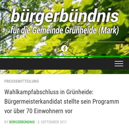
Skip
to
content
PRESSEMITTEILUNG
Wahlkampfabschluss in Grünheide:
Bürgermeisterkandidat stellte sein Programm
vor über 70 Einwohnern vor
BY
BÜRGERBÜNDNIS
· 5. SEPTEMBER 2011