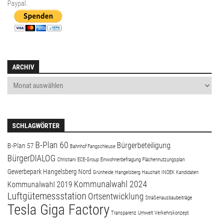
Paypal
.
ARCHIV
SCHLAGWÖRTER
B-Plan 60
Bürgerbeteiligung
B-Plan 57
Bahnhof Fangschleuse
BürgerDIALOG
Christiani
ECE-Group
Einwohnerbefragung
Flächennutzungsplan
Gewerbepark Hangelsberg Nord
Grünheide
Hangelsberg
Haushalt
INOEK
Kandidaten
Kommunalwahl 2024
Kommunalwahl 2019
Luftgütemessstation
Ortsentwicklung
Straßenausbaubeiträge
Tesla Giga Factory
Transparenz
Umwelt
Verkehrskonzept