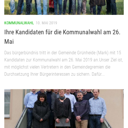
KOMMUNALWAHL
10. MAI 2019
Ihre Kandidaten für die Kommunalwahl am 26.
Mai
Das bürgerbündnis tritt in der Gemeinde Grünheide (Mark) mit 15
Kandidaten zur Kommunalwahl am 26. Mai 2019 an.Unser Ziel ist,
mit möglichst vielen Vertretern in den Gemeindegremien die
Durchsetzung Ihrer Bürgerinteressen zu sichern. Dafür...