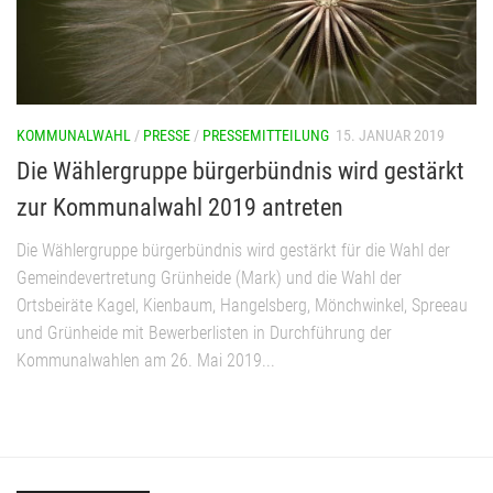
KOMMUNALWAHL
/
PRESSE
/
PRESSEMITTEILUNG
15. JANUAR 2019
Die Wählergruppe bürgerbündnis wird gestärkt
zur Kommunalwahl 2019 antreten
Die Wählergruppe bürgerbündnis wird gestärkt für die Wahl der
Gemeindevertretung Grünheide (Mark) und die Wahl der
Ortsbeiräte Kagel, Kienbaum, Hangelsberg, Mönchwinkel, Spreeau
und Grünheide mit Bewerberlisten in Durchführung der
Kommunalwahlen am 26. Mai 2019...