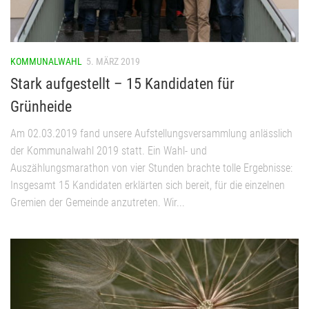
KOMMUNALWAHL
5. MÄRZ 2019
Stark aufgestellt – 15 Kandidaten für
Grünheide
Am 02.03.2019 fand unsere Aufstellungsversammlung anlässlich
der Kommunalwahl 2019 statt. Ein Wahl- und
Auszählungsmarathon von vier Stunden brachte tolle Ergebnisse:
Insgesamt 15 Kandidaten erklärten sich bereit, für die einzelnen
Gremien der Gemeinde anzutreten. Wir...