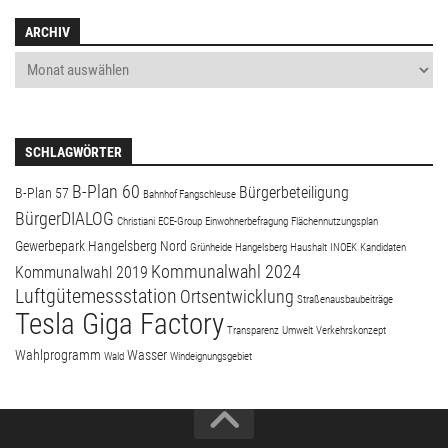
ARCHIV
SCHLAGWÖRTER
B-Plan 60
Bürgerbeteiligung
B-Plan 57
Bahnhof Fangschleuse
BürgerDIALOG
Christiani
ECE-Group
Einwohnerbefragung
Flächennutzungsplan
Gewerbepark Hangelsberg Nord
Grünheide
Hangelsberg
Haushalt
INOEK
Kandidaten
Kommunalwahl 2024
Kommunalwahl 2019
Luftgütemessstation
Ortsentwicklung
Straßenausbaubeiträge
Tesla Giga Factory
Transparenz
Umwelt
Verkehrskonzept
Wahlprogramm
Wasser
Wald
Windeignungsgebiet