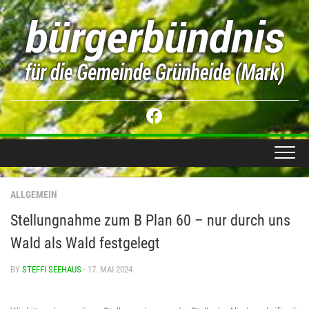
Skip
to
content
ALLGEMEIN
Stellungnahme zum B Plan 60 – nur durch uns
Wald als Wald festgelegt
BY
STEFFI SEEHAUS
· 17. MAI 2024