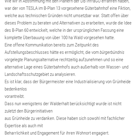
Wie wir in Abstimmung mit den Planern der DB InfraGO erfahren haben,
war der von TESLA im B-Plan 13 vorgesehene Güterbahnhof eine Fiktion,
welche aus technischen Gründen nicht umsetzbar war. Statt offen über
dieses Problem zu beraten und Alternativen zu erarbeiten, wurde die Idee
des B-Plan 60 entwickelt, welche in der ursprünglichen Fassung eine
komplette Überbauung von über 100 ha Wald vorgesehen hatte.
Eine offene Kommunikation bereits zum Zeitpunkt des
Aufstellungsbeschlusses hätte es ermöglicht, die vom
bürgerbündnis
vorgelegte Planungsalternative rechtzeitig aufzunehmen und so eine
alternative Lage eines Güterbahnhofs auch außerhalb von Wasser- und
Landschaftsschutzgebiet zu analysieren.
Es ist klar, dass der Bürgermeister eine Industrialisierung von Grünheide
bedenkenlos
vorantreibt.
Dass nun wenigstens der Walderhalt berücksichtigt wurde ist nicht
zuletzt den Bürgerinitiativen
aus Grünheide zu verdanken. Diese haben sich sowohl mit fachlicher
Expertise als auch mit
Beharrlichkeit und Engagement für ihren Wohnort engagiert.