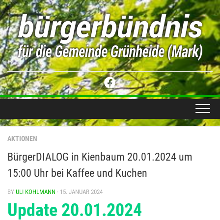
Skip
to
content
AKTIONEN
BürgerDIALOG in Kienbaum 20.01.2024 um
15:00 Uhr bei Kaffee und Kuchen
BY
ULI KOHLMANN
· 15. JANUAR 2024
Update 20.01.2024