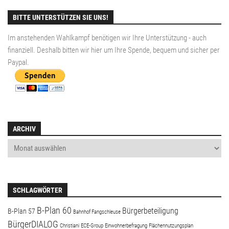
BITTE UNTERSTÜTZEN SIE UNS!
Im anstehenden Wahlkampf benötigen wir Ihre Unterstützung - auch
finanziell. Deshalb bitten wir hier um Ihre Spende, bequem und sicher per
Paypal
.
ARCHIV
SCHLAGWÖRTER
B-Plan 60
Bürgerbeteiligung
B-Plan 57
Bahnhof Fangschleuse
BürgerDIALOG
Christiani
ECE-Group
Einwohnerbefragung
Flächennutzungsplan