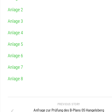
PRESSESPIEGE
ANFRAGEN
Anlage 2
/
AKTENEINSICHTEN
Anlage 3
LINKS
Anlage 4
WEITERE
BÜRGERFERNS
Anlage 5
THEMEN
BÜRGERPARK/G
Anlage 6
WOHNEN
BÜRGERHAUS
Anlage 7
/
DORFGEMEINS
Anlage 8
HOCHWASSER
HAUSHALT
PREVIOUS STORY
KITA/GRUNDSC
Anfrage zur Prüfung des B-Plans 05 Hangelsberg
GRÜNHEIDE