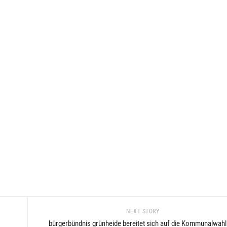
L
EHEN
EHOBENES
CHAFTSHAUS
NEXT STORY
HULE
bürgerbündnis grünheide bereitet sich auf die Kommunalwah