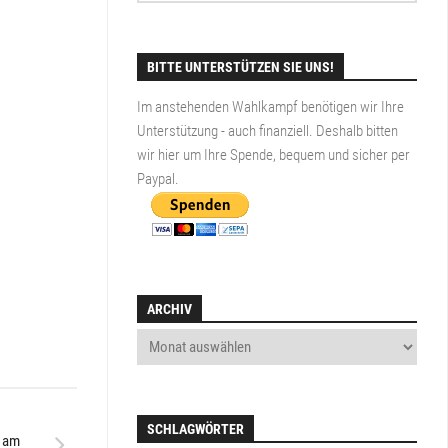
BITTE UNTERSTÜTZEN SIE UNS!
Im anstehenden Wahlkampf benötigen wir Ihre
Unterstützung - auch finanziell. Deshalb bitten
wir hier um Ihre Spende, bequem und sicher per
Paypal
.
ARCHIV
SCHLAGWÖRTER
l am