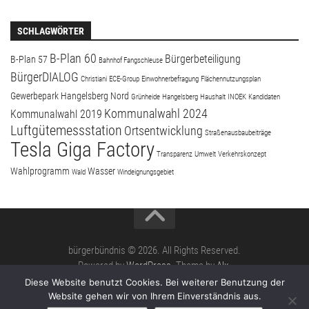
SCHLAGWÖRTER
B-Plan 60
Bürgerbeteiligung
B-Plan 57
Bahnhof Fangschleuse
BürgerDIALOG
Christiani
ECE-Group
Einwohnerbefragung
Flächennutzungsplan
Gewerbepark Hangelsberg Nord
Grünheide
Hangelsberg
Haushalt
INOEK
Kandidaten
Kommunalwahl 2024
Kommunalwahl 2019
Luftgütemessstation
Ortsentwicklung
Straßenausbaubeiträge
Tesla Giga Factory
Transparenz
Umwelt
Verkehrskonzept
Wahlprogramm
Wasser
Wald
Windeignungsgebiet
bürgerbündnis © 2026. All Rights Reserved.
Powered by
WordPress
. Theme by
Alx
.
Diese Website benutzt Cookies. Bei weiterer Benutzung der
Website gehen wir von Ihrem Einverständnis aus.