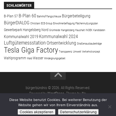
SCHLAGWÖRTER
B-Plan 60
Bürgerbeteiligung
B-Plan 57
Bahnhof Fangschleuse
BürgerDIALOG
Christiani
ECE-Group
Einwohnerbefragung
Flächennutzungsplan
Gewerbepark Hangelsberg Nord
Grünheide
Hangelsberg
Haushalt
INOEK
Kandidaten
Kommunalwahl 2024
Kommunalwahl 2019
Luftgütemessstation
Ortsentwicklung
Straßenausbaubeiträge
Tesla Giga Factory
Transparenz
Umwelt
Verkehrskonzept
Wahlprogramm
Wasser
Wald
Windeignungsgebiet
bürgerbündnis © 2026. All Rights Reserved.
Powered by
WordPress
. Theme by
Alx
.
Diese Website benutzt Cookies. Bei weiterer Benutzung der
Website gehen wir von Ihrem Einverständnis aus.
Cookies akzeptieren
Datenschutzerklärung