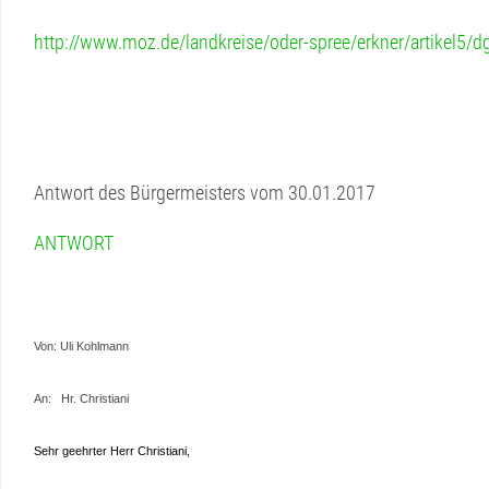
PRESSESPIEGE
ANFRAGEN
http://www.moz.de/landkreise/oder-spree/erkner/artikel5/
/
AKTENEINSICHTEN
LINKS
WEITERE
BÜRGERFERNS
Antwort des Bürgermeisters vom 30.01.2017
THEMEN
BÜRGERPARK/G
ANTWORT
WOHNEN
BÜRGERHAUS
/
DORFGEMEINS
Von: Uli Kohlmann
HOCHWASSER
An: Hr. Christiani
HAUSHALT
Sehr geehrter Herr Christiani,
KITA/GRUNDSC
GRÜNHEIDE