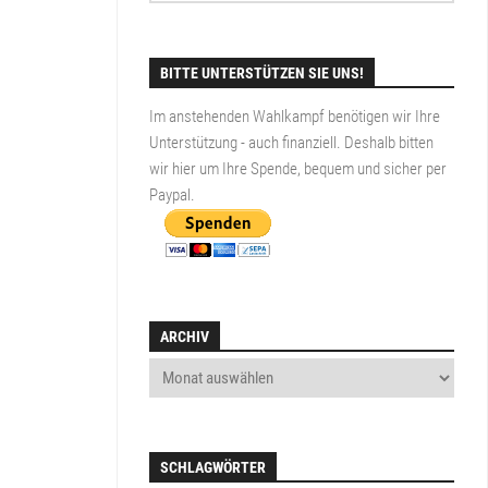
BITTE UNTERSTÜTZEN SIE UNS!
Im anstehenden Wahlkampf benötigen wir Ihre
Unterstützung - auch finanziell. Deshalb bitten
wir hier um Ihre Spende, bequem und sicher per
Paypal
.
ARCHIV
SCHLAGWÖRTER