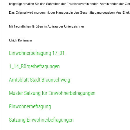
beigefügt erhalten Sie das Schreiben der Fraktionsvorsitzenden, Vorsitzenden der Geme
PROJEKT
Das Original wird morgen mit der Hauspost in den Geschäftsgang gegeben. Aus Effekt
IMMOBILIEN
PUSCHKINSTRA
Mit freundlichen Grüßen im Auftrag der Unterzeichner
STRASSENAUSB
Ulrich Kohlmann
VERKEHRSSICH
HANGELSBERG
Einwohnerbefragung 17_01
_
WOHNUNGSPOLI
1_14_Bürgerbefragungen
UMSETZUNGSST
Amtsblatt Stadt Braunschweig
Muster Satzung für Einwohnerbefragungen
Einwohnerbefragung
Satzung Einwohnerbefragungen