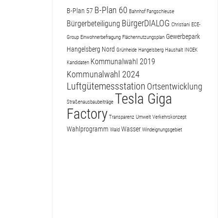
B-Plan 60
B-Plan 57
Bahnhof Fangschleuse
BürgerDIALOG
Bürgerbeteiligung
Christiani
ECE-
Gewerbepark
Group
Einwohnerbefragung
Flächennutzungsplan
Hangelsberg Nord
Grünheide
Hangelsberg
Haushalt
INOEK
Kommunalwahl 2019
Kandidaten
Kommunalwahl 2024
Luftgütemessstation
Ortsentwicklung
Tesla Giga
Straßenausbaubeiträge
Factory
Transparenz
Umwelt
Verkehrskonzept
Wahlprogramm
Wasser
Wald
Windeignungsgebiet