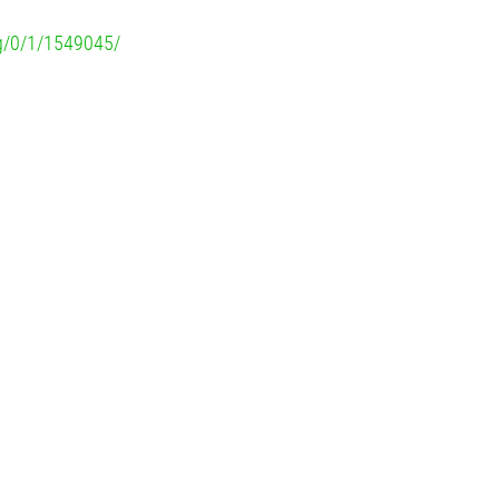
L
dg/0/1/1549045/
EHEN
EHOBENES
CHAFTSHAUS
HULE